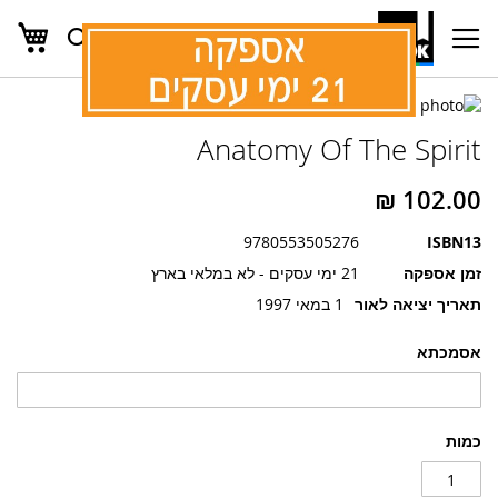
העג
חפש
Ski
t
Conten
לדלג
לדלג
לסוף
Anatomy Of The Spirit
של
להתחלה
של
גלריית
גלריית
תמונות
תמונות
9780553505276
ISBN13
זמן אספקה
21 ימי עסקים - לא במלאי בארץ
תאריך יציאה לאור
1 במאי 1997
אסמכתא
כמות