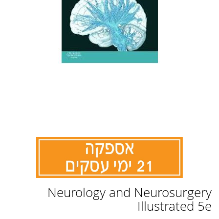
לדלג
Neurology and Neurosurgery
להתחלה
של
Illustrated 5e
גלריית