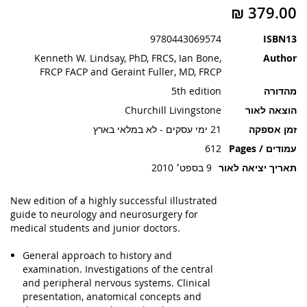
תמונות
9780443069574
ISBN13
Kenneth W. Lindsay, PhD, FRCS, Ian Bone,
Author
FRCP FACP and Geraint Fuller, MD, FRCP
מהדורה
5th edition
הוצאה לאור
Churchill Livingstone
זמן אספקה
21 ימי עסקים - לא במלאי בארץ
עמודים / Pages
612
תאריך יציאה לאור
9 בספט׳ 2010
New edition of a highly successful illustrated
guide to neurology and neurosurgery for
medical students and junior doctors.
General approach to history and
examination. Investigations of the central
and peripheral nervous systems. Clinical
presentation, anatomical concepts and