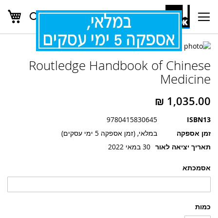
העג
חפש
Ski
t
Conten
לדלג
לדלג
לסוף
Routledge Handbook of Chinese
של
להתחלה
של
גלריית
Medicine
גלריית
תמונות
תמונות
9780415830645
ISBN13
זמן אספקה
במלאי, (זמן אספקה 5 ימי עסקים)
תאריך יציאה לאור
30 במאי 2022
אסמכתא
כמות