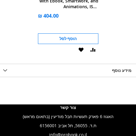
with Ebook, Smartwork, and
Animations, ISE -
International Student
Edition.
הוסף לסל
הוסף
הוסף
להשוואה
ל-
מידע נוסף
WISHLIST
צור קשר
האגוז 6 פארק תעשיות חבל מודיעין (בתאום מראש)
ת.ד. 56055, תל אביב 6156001
info@probook.co.il