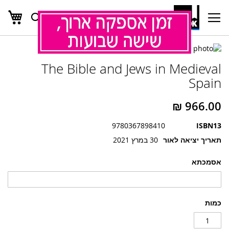
העג
חפש
Ski
t
Conten
לדלג
לדלג
לסוף
The Bible and Jews in Medieval
של
להתחלה
של
גלריית
Spain
גלריית
תמונות
תמונות
9780367898410
ISBN13
תאריך יציאה לאור
30 במרץ 2021
אסמכתא
כמות