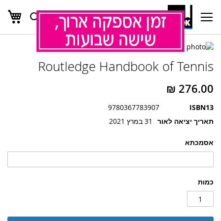
העג
חפש
Ski
t
Conten
לדלג
לדלג
לסוף
Routledge Handbook of Tennis
של
להתחלה
של
גלריית
גלריית
תמונות
תמונות
9780367783907
ISBN13
תאריך יציאה לאור
31 במרץ 2021
אסמכתא
כמות