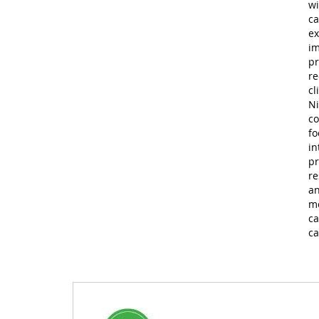
wi
ca
ex
im
pr
re
cl
Ni
co
fo
in
pr
re
an
me
ca
ca