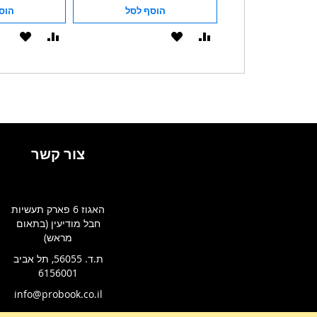
הוסף לסל
הוסף לסל
הוס
הוסף
הוסף
הוסף
הוסף
להשוואה
ל-
להשוואה
ל-
WISHLIST
WISHLIST
צור קשר
האגוז 6 פארק תעשיות
חבל מודיעין (בתאום
מראש)
ת.ד. 56055, תל אביב
6156001
info@probook.co.il