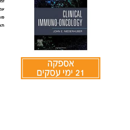
זמ
עמוד
פו
תאר
לדלג
להתחלה
של
גלריית
תמונות