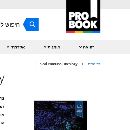
Skip
to
Content
חפש
רפואה
אומנות
אקדמיה
דף הבית
Clinical Immuno-Oncology
y
לדלג
לסוף
של
גלריית
תמונות
13
or
מה
הוצ