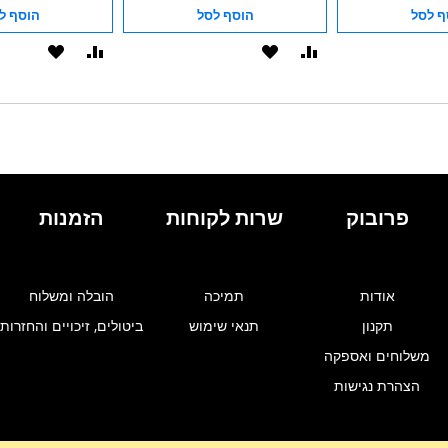
ף לסל
הוסף לסל
הוסף ל
הוסף
הוסף
הוסף
הוסף
להשוואה
ל-
להשוואה
ל-
WISHLIST
WISHLIST
פרובוק
שרות לקוחות
הזמנות
אודות
תמיכה
הובלה ומשלוח
תקנון
תנאי שימוש
ביטולים, זיכויים והחזרות
משלוחים ואספקה
הצהרת נגישות