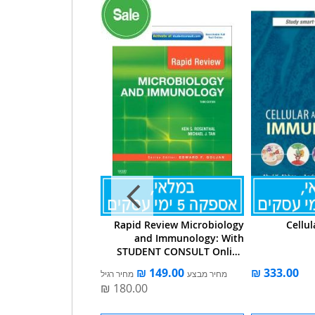
pincott's Illustrated
Rapid Review Microbiology
Cellu
: Immunology, 2e IE
and Immunology: With
STUDENT CONSULT Online
Access 3
מחיר מבצע
מחיר רגיל
מחיר מבצע