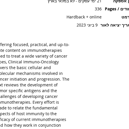
ן אספקה
21 ימי עסקים - לא במלאי בארץ
ים / Pages
336
רמט
Hardback + online
יך יציאה לאור
9 ביוני 2023
fering focused, practical, and up-to-
te content on immunotherapies
ed to treat a wide variety of cancer
pes, Clinical Immuno-Oncology
vers the basic cellular and
lecular mechanisms involved in
ncer initiation and progression. The
xt reviews the development of
mor specific antigens and the
allenges of developing cancer
munotherapies. Every effort is
de to relate the fundamental
pects of host immunity to the
ficacy of current immunotherapies
d how they work in conjunction