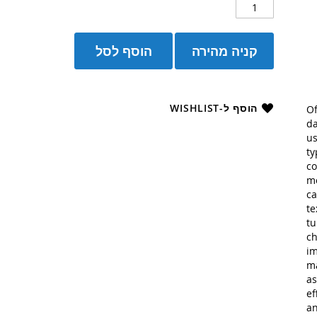
קניה מהירה
הוסף לסל
הוסף ל-WISHLIST
Of
da
us
ty
co
mo
ca
te
tu
ch
im
ma
as
ef
an