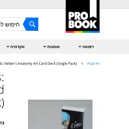
Skip
to
Content
חפש
רפואה
אומנות
אקדמיה
דף הבית
ds: Netter's Anatomy Art Card Deck (Single Pack)
:
לדלג
לסוף
של
d
גלריית
תמונות
)
13