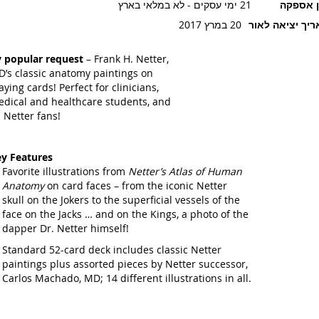
ן אספקה
21 ימי עסקים - לא במלאי בארץ
יך יציאה לאור
20 במרץ 2017
 popular request
– Frank H. Netter,
’s classic anatomy paintings on
aying cards! Perfect for clinicians,
dical and healthcare students, and
l Netter fans!
y Features
Favorite illustrations from
Netter’s Atlas of Human
Anatomy
on card faces – from the iconic Netter
skull on the Jokers to the superficial vessels of the
face on the Jacks … and on the Kings, a photo of the
dapper Dr. Netter himself!
Standard 52-card deck includes classic Netter
paintings plus assorted pieces by Netter successor,
Carlos Machado, MD; 14 different illustrations in all.