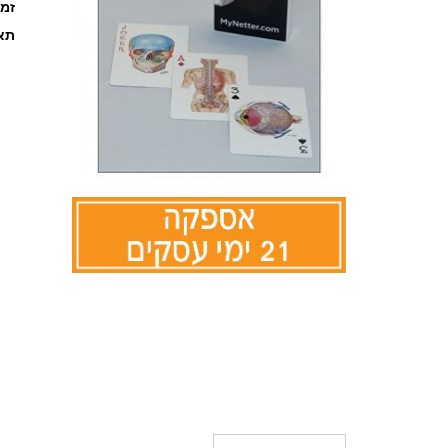
זמ
תאר
לדלג
להתחלה
של
גלריית
תמונות