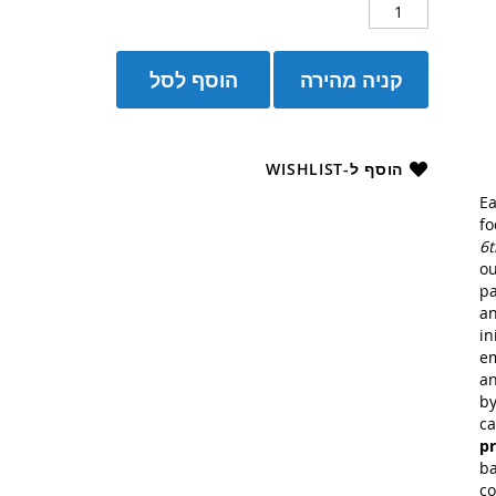
קניה מהירה
הוסף לסל
הוסף ל-WISHLIST
Ea
fo
6t
ou
pa
an
in
em
an
by
ca
pr
ba
co