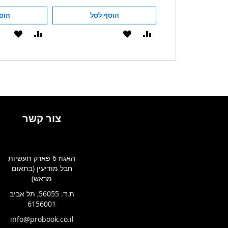
הוסף לסל
הוסף לסל
הוס
הוסף
הוסף
הוסף
הוסף
להשוואה
ל-
להשוואה
ל-
WISHLIST
WISHLIST
צור קשר
האגוז 6 פארק תעשיות
חבל מודיעין (בתאום
מראש)
ת.ד. 56055, תל אביב
6156001
info@probook.co.il