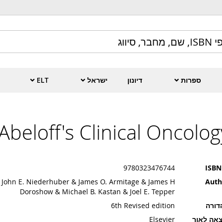
ספרות
דיונון
ישראל
ELT
Abeloff's Clinical Oncolog
9780323476744
ISBN
John E. Niederhuber & James O. Armitage & James H
Auth
Doroshow & Michael B. Kastan & Joel E. Tepper
דורה
6th Revised edition
אה לאור
Elsevier