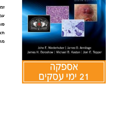
זמ
עמוד
פו
תאר
מחל
לדלג
להתחלה
של
גלריית
תמונות