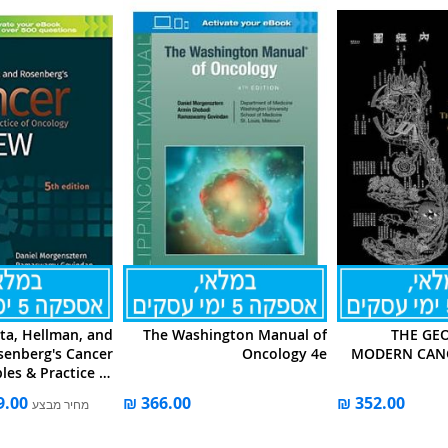
ta, Hellman, and
The Washington Manual of
THE GE
senberg's Cancer
Oncology 4e
MODERN CANC
ples & Practice of
Oncology Review
מחיר מבצע