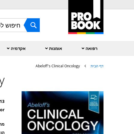
Skip
to
Content
חפש
רפואה
אומנות
אקדמיה
דף הבית
Abeloff's Clinical Oncology
y
לדלג
לסוף
של
גלריית
תמונות
13
or
מה
הוצ