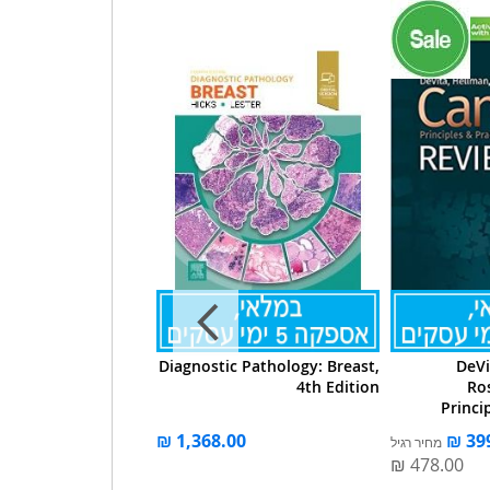
ket Oncology, 2e IE
Diagnostic Pathology: Breast,
DeVi
4th Edition
Ro
Princi
מחיר רגיל
מחיר מבצע