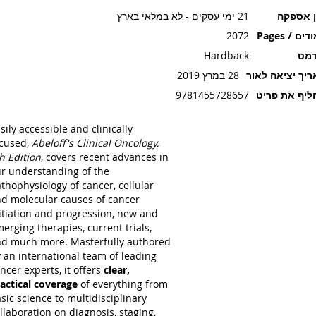
ן אספקה
21 ימי עסקים - לא במלאי בארץ
ים / Pages
2072
רמט
Hardback
יך יציאה לאור
28 במרץ 2019
יף את פריט
9781455728657
sily accessible and clinically
cused,
Abeloff's Clinical Oncology,
h Edition
, covers recent advances in
r understanding of the
thophysiology of cancer, cellular
d molecular causes of cancer
itiation and progression, new and
erging therapies, current trials,
d much more. Masterfully authored
 an international team of leading
ncer experts, it offers
clear,
actical coverage
of everything from
sic science to multidisciplinary
llaboration on diagnosis, staging,