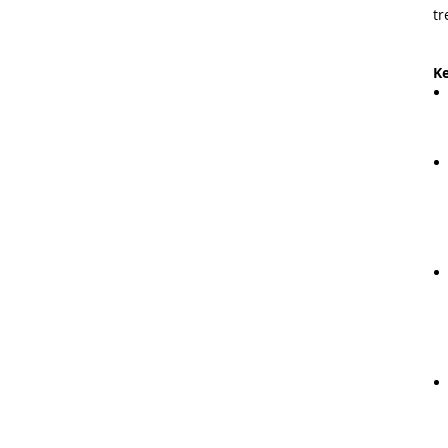
tr
Ke