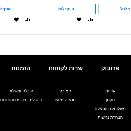
ף לסל
הוסף לסל
הוסף ל
הוסף
הוסף
הוסף
הוסף
להשוואה
ל-
להשוואה
ל-
WISHLIST
WISHLIST
פרובוק
שרות לקוחות
הזמנות
אודות
תמיכה
הובלה ומשלוח
תקנון
תנאי שימוש
ביטולים, זיכויים והחזרות
משלוחים ואספקה
הצהרת נגישות