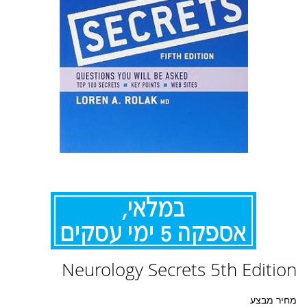
לדלג
Neurology Secrets 5th Edition
להתחלה
של
גלריית
מחיר מבצע