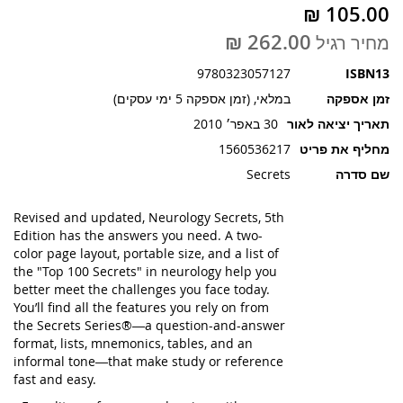
תמונות
מחיר רגיל
9780323057127
ISBN13
זמן אספקה
במלאי, (זמן אספקה 5 ימי עסקים)
תאריך יציאה לאור
30 באפר׳ 2010
מחליף את פריט
1560536217
שם סדרה
Secrets
Revised and updated, Neurology Secrets, 5th
Edition has the answers you need. A two-
color page layout, portable size, and a list of
the "Top 100 Secrets" in neurology help you
better meet the challenges you face today.
You’ll find all the features you rely on from
the Secrets Series®―a question-and-answer
format, lists, mnemonics, tables, and an
informal tone―that make study or reference
fast and easy.