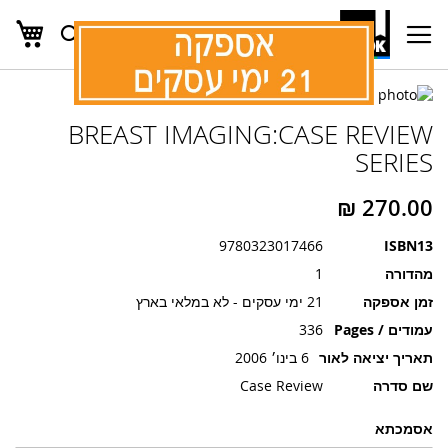
העג
חפש
Ski
t
Conten
לדלג
לדלג
לסוף
BREAST IMAGING:CASE REVIEW
של
להתחלה
של
גלריית
SERIES
גלריית
תמונות
תמונות
9780323017466
ISBN13
מהדורה
1
זמן אספקה
21 ימי עסקים - לא במלאי בארץ
עמודים / Pages
336
תאריך יציאה לאור
6 בינו׳ 2006
שם סדרה
Case Review
אסמכתא