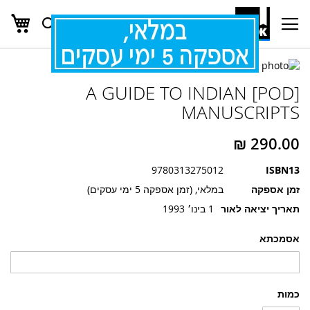
העג
חפש
Ski
t
Conten
לדלג
לדלג
לסוף
[POD] A GUIDE TO INDIAN
של
להתחלה
של
גלריית
MANUSCRIPTS
גלריית
תמונות
תמונות
9780313275012
ISBN13
זמן אספקה
במלאי, (זמן אספקה 5 ימי עסקים)
תאריך יציאה לאור
1 בינו׳ 1993
אסמכתא
כמות