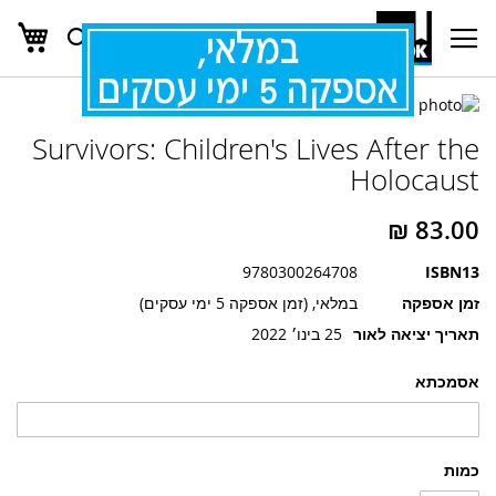
העג
חפש
Ski
t
Conten
לדלג
לדלג
לסוף
Survivors: Children's Lives After the
של
להתחלה
של
גלריית
Holocaust
גלריית
תמונות
תמונות
9780300264708
ISBN13
זמן אספקה
במלאי, (זמן אספקה 5 ימי עסקים)
תאריך יציאה לאור
25 בינו׳ 2022
אסמכתא
כמות