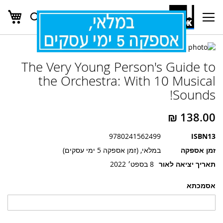
העג
חפש
Ski
t
Conten
לדלג
לדלג
לסוף
The Very Young Person's Guide to
של
להתחלה
של
גלריית
the Orchestra: With 10 Musical
גלריית
תמונות
Sounds!
תמונות
9780241562499
ISBN13
זמן אספקה
במלאי, (זמן אספקה 5 ימי עסקים)
תאריך יציאה לאור
8 בספט׳ 2022
אסמכתא