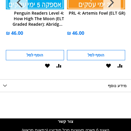
ed
Penguin Readers Level 4:
PRL 4: Artemis Fowl (ELT GR)
R)
How High The Moon (ELT
Graded Reader): Abridged
Edition
הוסף לסל
הוסף לסל
וסף
הוסף
הוסף
הוסף
הוסף
ואה
ל-
להשוואה
ל-
להשוואה
WISHLIS
מידע נוסף
WISHLIST
LIST
צור קשר
האגוז 6 פארק תעשיות חבל מודיעין (בתאום מראש)