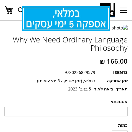
העג
חפש
Ski
t
Conten
לדלג
לדלג
לסוף
Why We Need Ordinary Language
של
להתחלה
של
גלריית
Philosophy
גלריית
תמונות
תמונות
9780226829579
ISBN13
זמן אספקה
במלאי, (זמן אספקה 5 ימי עסקים)
תאריך יציאה לאור
5 בנוב׳ 2023
אסמכתא
כמות