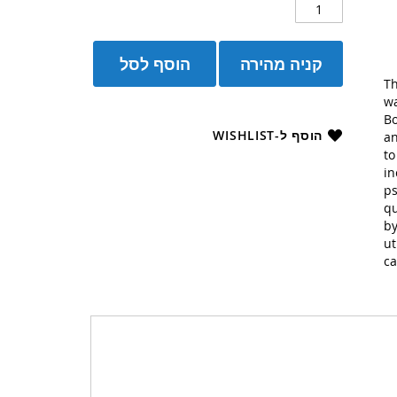
קניה מהירה
הוסף לסל
Th
wa
Bo
הוסף ל-WISHLIST
an
to
in
ps
qu
by
ut
ca