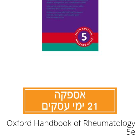
לדלג
Oxford Handbook of Rheumatology
להתחלה
של
5e
גלריית