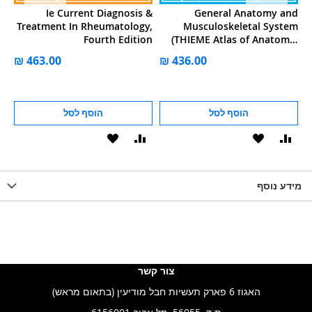
he
Ie Current Diagnosis &
General Anatomy and
m:
Treatment In Rheumatology,
Musculoskeletal System
or
Fourth Edition
(THIEME Atlas of Anatomy)
 3
3e
הוסף לסל
הוסף לסל
וסף
הוסף
הוסף
הוסף
הוסף
ואה
ל-
להשוואה
ל-
להשוואה
WISHLIS
מידע נוסף
WISHLIST
LIST
צור קשר
האגוז 6 פארק תעשיות חבל מודיעין (בתאום מראש)