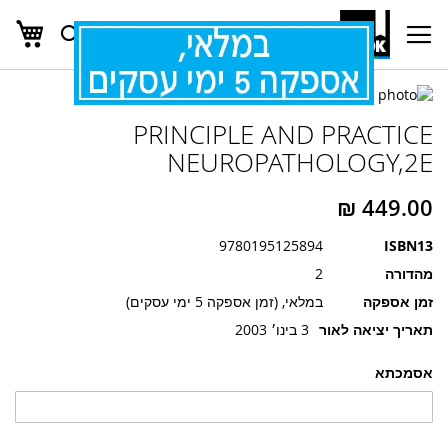
העג
חפש
Ski
t
Conten
לדלג
לדלג
לסוף
PRINCIPLE AND PRACTICE
של
להתחלה
של
גלריית
NEUROPATHOLOGY,2E
גלריית
תמונות
תמונות
9780195125894
ISBN13
מהדורה
2
זמן אספקה
במלאי, (זמן אספקה 5 ימי עסקים)
תאריך יציאה לאור
3 בינו׳ 2003
אסמכתא