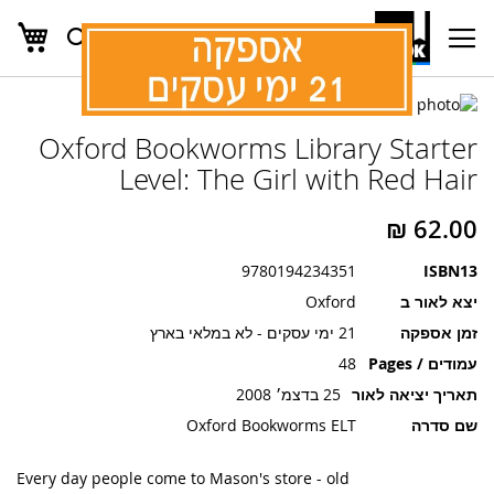
העג
חפש
Ski
t
Conten
לדלג
לדלג
לסוף
Oxford Bookworms Library Starter
של
להתחלה
של
גלריית
Level: The Girl with Red Hair
גלריית
תמונות
תמונות
9780194234351
ISBN13
יצא לאור ב
Oxford
זמן אספקה
21 ימי עסקים - לא במלאי בארץ
עמודים / Pages
48
תאריך יציאה לאור
25 בדצמ׳ 2008
שם סדרה
Oxford Bookworms ELT
Every day people come to Mason's store - old