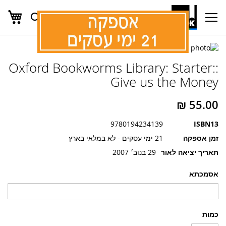
העג
חפש
Ski
t
Conten
לדלג
לדלג
לסוף
Oxford Bookworms Library: Starter::
של
להתחלה
של
גלריית
Give us the Money
גלריית
תמונות
תמונות
9780194234139
ISBN13
זמן אספקה
21 ימי עסקים - לא במלאי בארץ
תאריך יציאה לאור
29 בנוב׳ 2007
אסמכתא
כמות