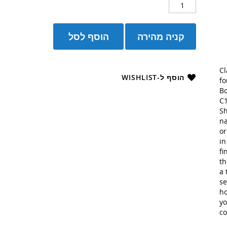
קניה מהירה
הוסף לסל
Cl
הוסף ל-WISHLIST
fo
Bo
C1
Sh
na
or
in
fi
th
a 
se
ho
yo
co