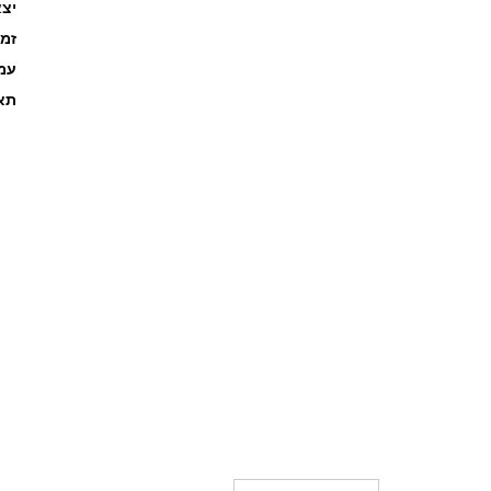
יצא
זמ
עמוד
תאר