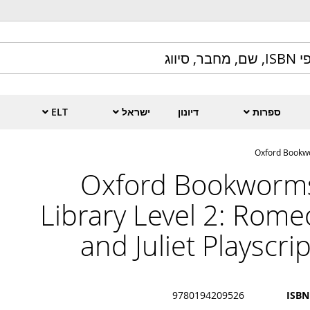
ספרות
דיונון
ישראל
ELT
Oxford Bookwor
Oxford Bookworm
Library Level 2: Rome
and Juliet Playscrip
9780194209526
ISBN