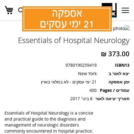
העג
חפש
Ski
t
Conten
לדלג
לדלג
לסוף
Essentials of Hospital Neurology
של
להתחלה
של
גלריית
גלריית
תמונות
תמונות
9780190259419
ISBN13
יצא לאור ב
New York
זמן אספקה
21 ימי עסקים - לא במלאי בארץ
עמודים / Pages
400
תאריך יציאה לאור
8 בינו׳ 2017
Essentials of Hospital Neurology is a concise
and practical guide to the diagnosis and
management of neurologic disorders
commonly encountered in hospital practice.