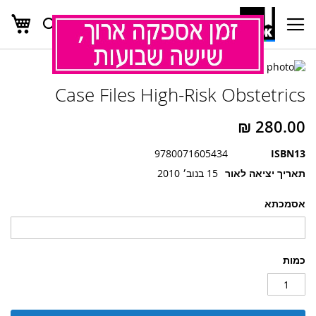
העג
חפש
Ski
t
Conten
לדלג
לדלג
לסוף
Case Files High-Risk Obstetrics
של
להתחלה
של
גלריית
גלריית
תמונות
תמונות
9780071605434
ISBN13
תאריך יציאה לאור
15 בנוב׳ 2010
אסמכתא
כמות