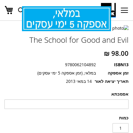
העג
חפש
Ski
t
Conten
לדלג
לדלג
לסוף
The School for Good and Evil
של
להתחלה
של
גלריית
גלריית
תמונות
תמונות
9780062104892
ISBN13
זמן אספקה
במלאי, (זמן אספקה 5 ימי עסקים)
תאריך יציאה לאור
14 במאי 2013
אסמכתא
כמות