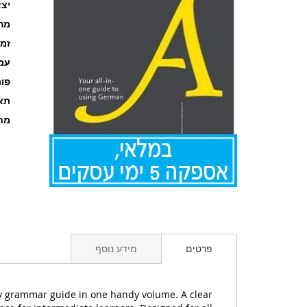
יצא
מה
זמ
עמוד
פו
תאר
מחל
לדלג
להתחלה
של
גלריית
תמונות
פרטים
מידע נוסף
ly grammar guide in one handy volume. A clear