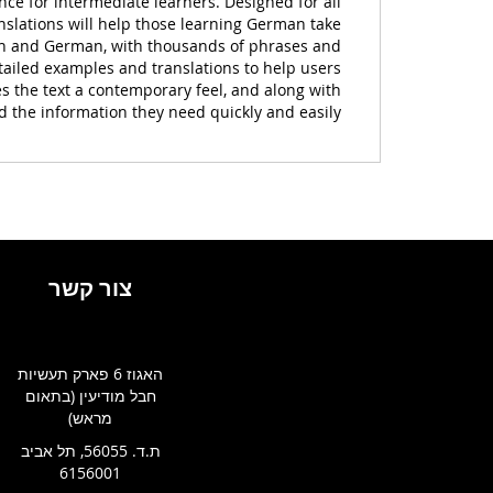
ce for intermediate learners. Designed for all
nslations will help those learning German take
glish and German, with thousands of phrases and
ailed examples and translations to help users
s the text a contemporary feel, and along with
d the information they need quickly and easily.
צור קשר
האגוז 6 פארק תעשיות
חבל מודיעין (בתאום
מראש)
ת.ד. 56055, תל אביב
6156001