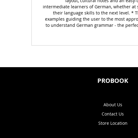
layout, cultural notes and an easy
intermediate learners of German, whether at s
their language skills to the next level. 
examples guiding the user to the most appro
to understand German grammar - the perfect 
PROBOOK
About Us
Contact Us
Store Location