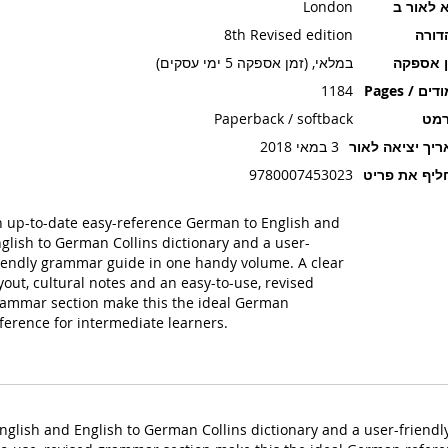
 לאור ב
London
דורה
8th Revised edition
ן אספקה
במלאי, (זמן אספקה 5 ימי עסקים)
ים / Pages
1184
רמט
Paperback / softback
יך יציאה לאור
3 במאי 2018
יף את פריט
9780007453023
 up-to-date easy-reference German to English and
glish to German Collins dictionary and a user-
iendly grammar guide in one handy volume. A clear
yout, cultural notes and an easy-to-use, revised
ammar section make this the ideal German
ference for intermediate learners.
nglish and English to German Collins dictionary and a user-friend