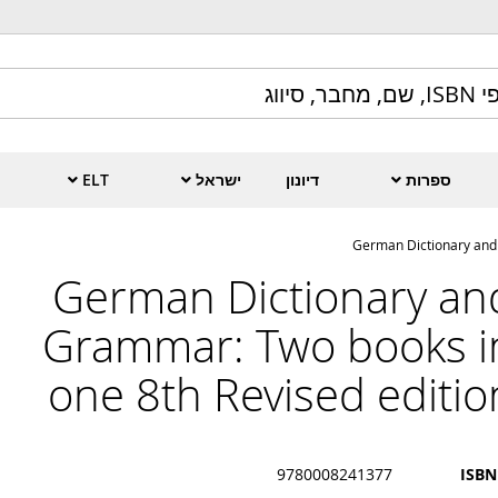
ספרות
דיונון
ישראל
ELT
German Dictionary and 
German Dictionary an
Grammar: Two books i
one 8th Revised editio
9780008241377
ISBN