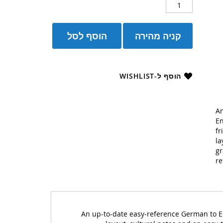
קניה מהירה
הוסף לסל
הוסף ל-WISHLIST
An
En
fr
la
gr
re
An up-to-date easy-reference German to E