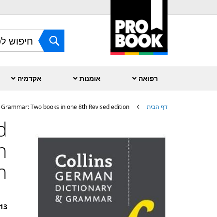
Skip
to
Content
חפש
רפואה
אומנות
אקדמיה
דף הבית
Grammar: Two books in one 8th Revised edition
d
לדלג
לסוף
של
n
גלריית
תמונות
n
13