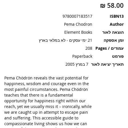
תמונות
9780007183517
ISBN13
Pema Chodron
Author
הוצאה לאור
Element Books
זמן אספקה
21 ימי עסקים - לא במלאי בארץ
עמודים / Pages
208
פורמט
Paperback
תאריך יציאה לאור
7 במרץ 2005
Pema Chödrön reveals the vast potential for
happiness, wisdom and courage even in the
most painful circumstances. Pema Chödrön
teaches that there is a fundamental
opportunity for happiness right within our
reach, yet we usually miss it – ironically, while
we are caught up in attempt to escape pain
and suffering. This accessible guide to
compassionate living shows us how we can