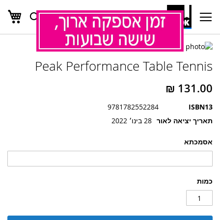
העג
חפש
Ski
t
Conten
לדלג
לדלג
לסוף
Peak Performance Table Tennis
של
להתחלה
של
גלריית
גלריית
תמונות
תמונות
9781782552284
ISBN13
תאריך יציאה לאור
28 בינו׳ 2022
אסמכתא
כמות