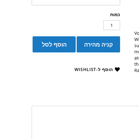
כמות
Vo
Wi
קניה מהירה
הוסף לסל
su
me
at
th
הוסף ל-WISHLIST
Ra