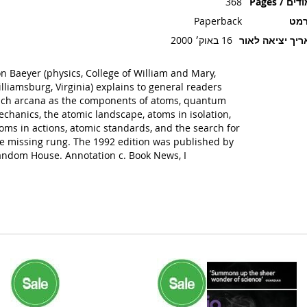
ים / Pages
368
רמט
Paperback
יך יציאה לאור
16 באוק׳ 2000
n Baeyer (physics, College of William and Mary,
lliamsburg, Virginia) explains to general readers
ch arcana as the components of atoms, quantum
chanics, the atomic landscape, atoms in isolation,
oms in actions, atomic standards, and the search for
e missing rung. The 1992 edition was published by
ndom House. Annotation c. Book News, I