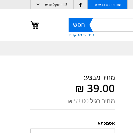
מטבע
Follow
התחברות/ הרשמה
ILS - שקל חדש
us
on
העגלה שלי
חפש
Facebook
חיפוש מתקדם
מחיר מבצע
מחיר רגיל
אסמכתא