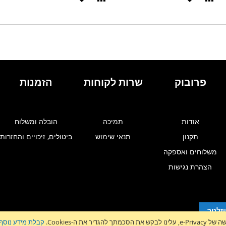
אה
ל-
להשוואה
ל-
WISHLIST
WISHLIS
פרובוק
שרות לקוחות
הזמנות
אודות
תמיכה
הובלה ומשלוח
תקנון
תנאי שימוש
ביטולים, זיכויים והחזרות
משלוחים ואספקה
הצהרת נגישות
זלטר
גדיר את ה-Cookies.
קבלת מידע נוסף