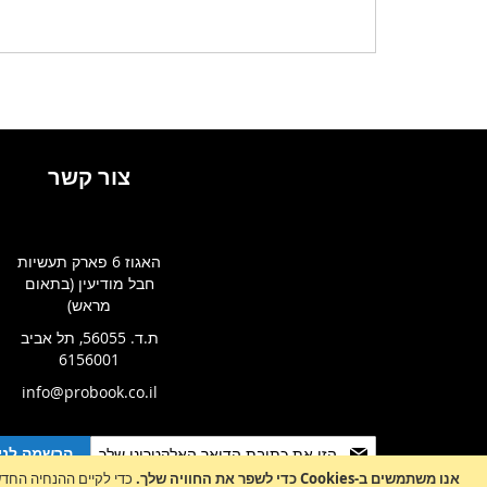
להשוו
T
צור קשר
האגוז 6 פארק תעשיות
חבל מודיעין (בתאום
מראש)
ת.ד. 56055, תל אביב
6156001
info@probook.co.il
Sign
הרשמה לניו
Up
אנו משתמשים ב-Cookies כדי לשפר את החוויה שלך.
כדי לקיים ההנחיה החדשה של e-Privacy, עלינו לבקש את הסכמתך לה