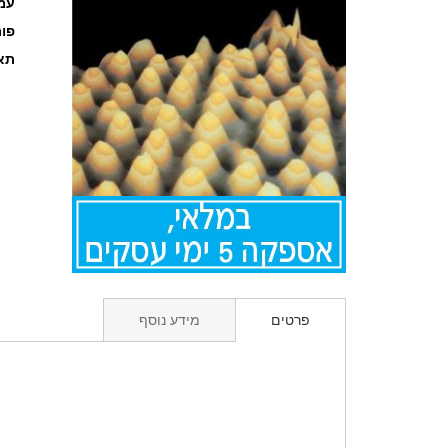
עמוד
פו
תאר
לדלג
להתחלה
פרטים
מידע נוסף
של
גלריית
תמונות