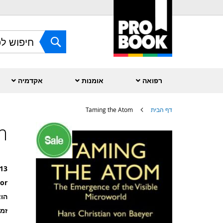
Skip
to
Content
חפש
רפואה
אומנות
אקדמיה
דף הבית
Taming the Atom
m
לדלג
לסוף
של
גלריית
תמונות
13
or
הוצ
זמ