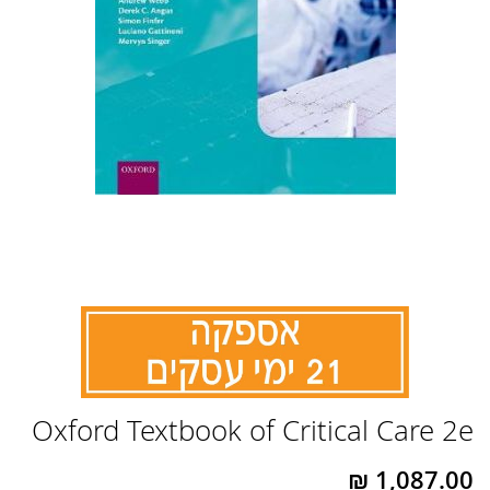
לדלג
Oxford Textbook of Critical Care 2e
להתחלה
של
גלריית