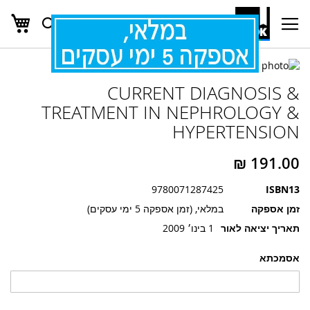
העג
חפש
Ski
t
Conten
לדלג
לדלג
לסוף
CURRENT DIAGNOSIS &
של
להתחלה
של
גלריית
TREATMENT IN NEPHROLOGY &
גלריית
תמונות
HYPERTENSION
תמונות
9780071287425
ISBN13
זמן אספקה
במלאי, (זמן אספקה 5 ימי עסקים)
תאריך יציאה לאור
1 בינו׳ 2009
אסמכתא