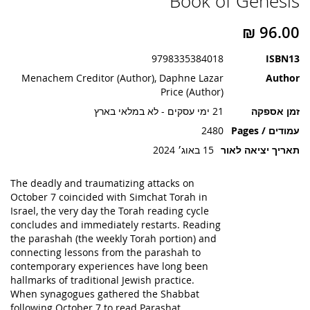
Book of Genesis
תמונות
9798335384018
ISBN13
Menachem Creditor (Author), Daphne Lazar
Author
Price (Author)
זמן אספקה
21 ימי עסקים - לא במלאי בארץ
עמודים / Pages
2480
תאריך יציאה לאור
15 באוג׳ 2024
The deadly and traumatizing attacks on
October 7 coincided with Simchat Torah in
Israel, the very day the Torah reading cycle
concludes and immediately restarts. Reading
the parashah (the weekly Torah portion) and
connecting lessons from the parashah to
contemporary experiences have long been
hallmarks of traditional Jewish practice.
When synagogues gathered the Shabbat
following October 7 to read Parashat