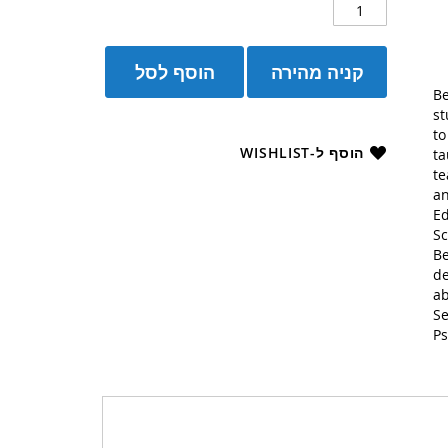
קניה מהירה
הוסף לסל
Be
st
to
הוסף ל-WISHLIST
ta
te
an
Ed
Sc
Be
de
ab
Se
Ps