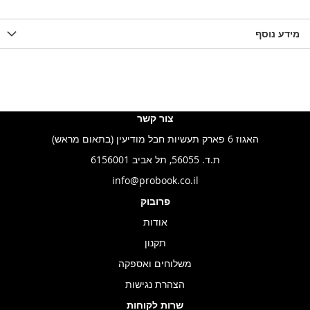
ואה
ל-
להשוואה
ל-
להשוואה
WISHLIS
מידע נוסף
WISHLIST
LIST
צור קשר
האגוז 6 פארק תעשיות חבל מודיעין (בתאום מראש)
ת.ד. 56055, תל אביב 6156001
info@probook.co.il
פרובוק
אודות
תקנון
משלוחים ואספקה
הצהרת נגישות
שרות לקוחות