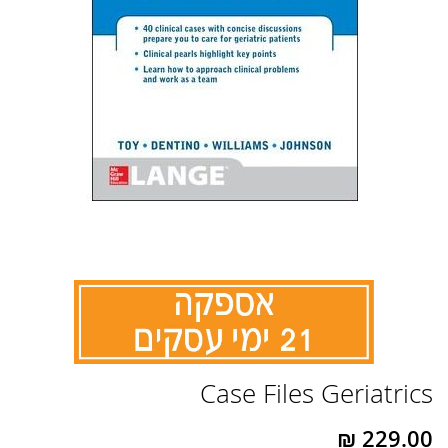
לדלג
Case Files Geriatrics
להתחלה
של
גלריית