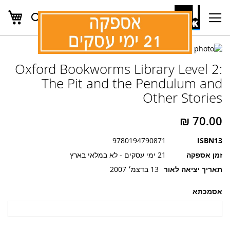
העג
חפש
Ski
t
Conten
לדלג
לדלג
לסוף
Oxford Bookworms Library Level 2:
של
להתחלה
של
גלריית
The Pit and the Pendulum and
גלריית
תמונות
Other Stories
תמונות
9780194790871
ISBN13
זמן אספקה
21 ימי עסקים - לא במלאי בארץ
תאריך יציאה לאור
13 בדצמ׳ 2007
אסמכתא