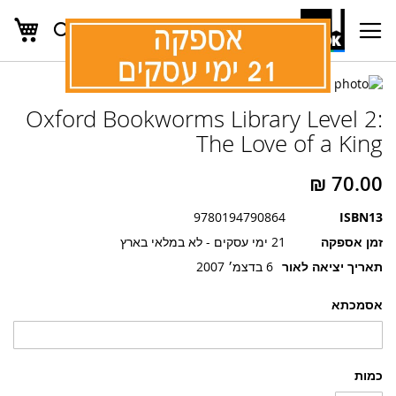
העג
חפש
Ski
t
Conten
לדלג
לדלג
לסוף
Oxford Bookworms Library Level 2:
של
להתחלה
של
גלריית
The Love of a King
גלריית
תמונות
תמונות
9780194790864
ISBN13
זמן אספקה
21 ימי עסקים - לא במלאי בארץ
תאריך יציאה לאור
6 בדצמ׳ 2007
אסמכתא
כמות