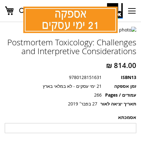
העג
חפש
Ski
t
Conten
לדלג
לדלג
לסוף
Postmortem Toxicology: Challenges
של
להתחלה
של
גלריית
and Interpretive Considerations
גלריית
תמונות
תמונות
9780128151631
ISBN13
זמן אספקה
21 ימי עסקים - לא במלאי בארץ
עמודים / Pages
266
תאריך יציאה לאור
27 בפבר׳ 2019
אסמכתא